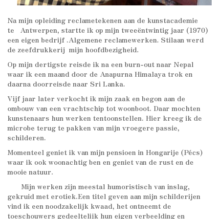
Na mijn opleiding reclametekenen aan de kunstacademie
te Antwerpen, startte ik op mijn tweeëntwintig jaar (1970)
een eigen bedrijf .Algemene reclamewerken. Stilaan werd
de zeefdrukkerij mijn hoofdbezigheid.
Op mijn dertigste reisde ik na een burn-out naar Nepal
waar ik een maand door de Anapurna Himalaya trok en
daarna doorreisde naar Sri Lanka.
Vijf jaar later verkocht ik mijn zaak en begon aan de
ombouw van een vrachtschip tot woonboot. Daar mochten
kunstenaars hun werken tentoonstellen. Hier kreeg ik de
microbe terug te pakken van mijn vroegere passie,
schilderen.
Momenteel geniet ik van mijn pensioen in Hongarije (Pécs)
waar ik ook woonachtig ben en geniet van de rust en de
mooie natuur.
Mijn werken zijn meestal humoristisch van inslag,
gekruid met erotiek.Een titel geven aan mijn schilderijen
vind ik een noodzakelijk kwaad, het ontneemt de
toeschouwers gedeeltelijk hun eigen verbeelding en