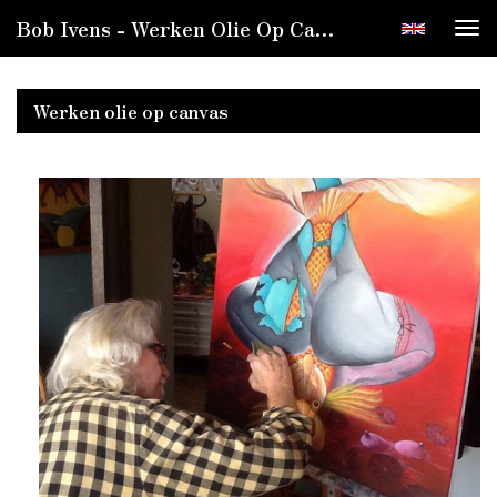
Bob Ivens - Werken Olie Op Canvas
Tog
nav
Werken olie op canvas